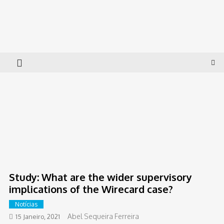
Skip
to
Governance Lab
Insolvency and Corporate Governance
content
Study: What are the wider supervisory
implications of the Wirecard case?
Notícias
Abel Sequeira Ferreira
15 Janeiro, 2021