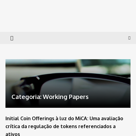
Skip
to
Governance Lab
Insolvency and Corporate Governance
content
Categoria:
Working Papers
Initial Coin Offerings à luz do MiCA: Uma avaliação
crítica da regulação de tokens referenciados a
ativos