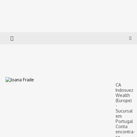
Skip
to
Governance Lab
Insolvency and Corporate Governance
content
CA
Indosuez
Wealth
(Europe)
-
Sucursal
em
Portugal
Conta
encontra-
se