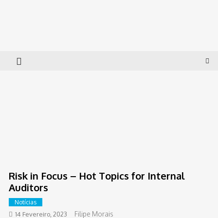
Skip
to
Governance Lab
Insolvency and Corporate Governance
content
Risk in Focus – Hot Topics for Internal
Auditors
Notícias
Filipe Morais
14 Fevereiro, 2023